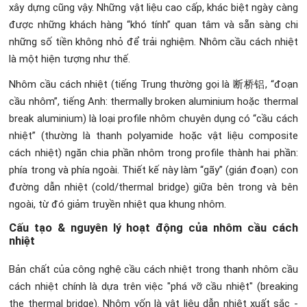
xây dựng cũng vậy. Những vật liệu cao cấp, khác biệt ngày càng
được những khách hàng “khó tính” quan tâm và sẵn sàng chi
những số tiền không nhỏ để trải nghiệm. Nhôm cầu cách nhiệt
là một hiện tượng như thế.
Nhôm cầu cách nhiệt (tiếng Trung thường gọi là 断桥铝, “đoạn
cầu nhôm”, tiếng Anh: thermally broken aluminium hoặc thermal
break aluminium) là loại profile nhôm chuyên dụng có “cầu cách
nhiệt” (thường là thanh polyamide hoặc vật liệu composite
cách nhiệt) ngăn chia phần nhôm trong profile thành hai phần:
phía trong và phía ngoài. Thiết kế này làm “gãy” (gián đoạn) con
đường dẫn nhiệt (cold/thermal bridge) giữa bên trong và bên
ngoài, từ đó giảm truyền nhiệt qua khung nhôm.
Cấu tạo & nguyên lý hoạt động của nhôm cầu cách
nhiệt
Bản chất của công nghệ cầu cách nhiệt trong thanh nhôm cầu
cách nhiệt chính là dựa trên việc "phá vỡ cầu nhiệt" (breaking
the thermal bridge). Nhôm vốn là vật liệu dẫn nhiệt xuất sắc -