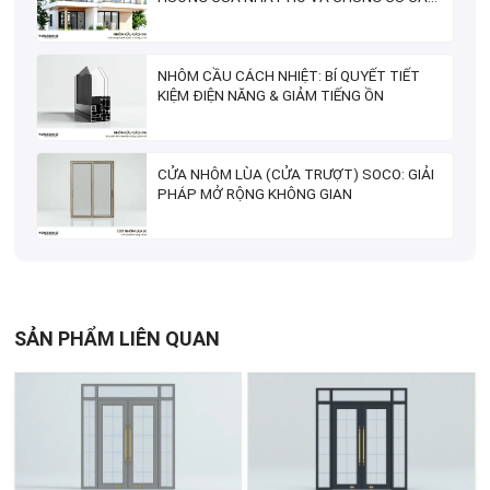
CẤP?
NHÔM CẦU CÁCH NHIỆT: BÍ QUYẾT TIẾT
KIỆM ĐIỆN NĂNG & GIẢM TIẾNG ỒN
CỬA NHÔM LÙA (CỬA TRƯỢT) SOCO: GIẢI
PHÁP MỞ RỘNG KHÔNG GIAN
SẢN PHẨM LIÊN QUAN