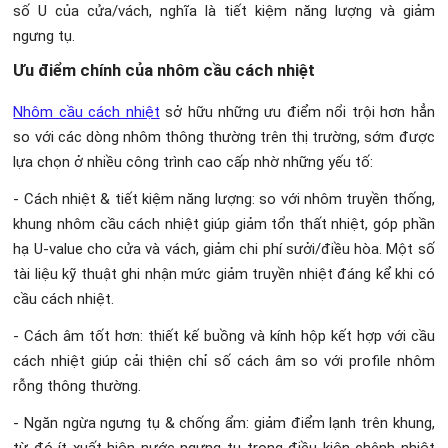
số U của cửa/vách, nghĩa là tiết kiệm năng lượng và giảm
ngưng tụ.
Ưu điểm chính của nhôm cầu cách nhiệt
Nhôm cầu cách nhiệt
sở hữu những ưu điểm nổi trội hơn hẳn
so với các dòng nhôm thông thường trên thị trường, sớm được
lựa chọn ở nhiều công trình cao cấp nhờ những yếu tố:
- Cách nhiệt & tiết kiệm năng lượng: so với nhôm truyền thống,
khung nhôm cầu cách nhiệt giúp giảm tổn thất nhiệt, góp phần
hạ U-value cho cửa và vách, giảm chi phí sưởi/điều hòa. Một số
tài liệu kỹ thuật ghi nhận mức giảm truyền nhiệt đáng kể khi có
cầu cách nhiệt.
- Cách âm tốt hơn: thiết kế buồng và kính hộp kết hợp với cầu
cách nhiệt giúp cải thiện chỉ số cách âm so với profile nhôm
rỗng thông thường.
- Ngăn ngừa ngưng tụ & chống ẩm: giảm điểm lạnh trên khung,
từ đó ít xuất hiện nước ngưng tụ trong điều kiện chênh nhiệt