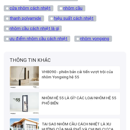
cửa nhôm cách nhiệt
nhôm cầu
thanh polyamide
hiệu suất cách nhiệt
nhôm cầu cách nhiệt là gì
ưu điểm nhôm cầu cách nhiệt
nhôm yongxing
THÔNG TIN KHÁC
VH8090 - phiên bản cải tiến vượt trội của
nhôm Yongxing hệ 55
NHÔM HỆ 55 LÀ GÌ? CÁC LOẠI NHÔM HỆ 55
PHỔ BIẾN
TẠI SAO NHÔM CẦU CÁCH NHIỆT LÀ XU
HƯỚNG CỦA NHÀ PHỐ VÀ CHUNG CƯ CAO