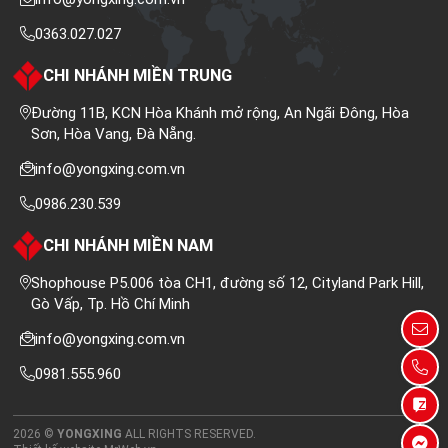
0363.027.027
CHI NHÁNH MIỀN TRUNG
Đường 11B, KCN Hòa Khánh mở rộng, An Ngãi Đông, Hòa
Sơn, Hòa Vang, Đà Nẵng.
info@yongxing.com.vn
0986.230.539
CHI NHÁNH MIỀN NAM
Shophouse P5.006 tòa CH1, đường số 12, Cityland Park Hill,
Gò Vấp, Tp. Hồ Chí Minh
info@yongxing.com.vn
0981.555.960
2026 ©
YONGXING
ALL RIGHTS RESERVED.