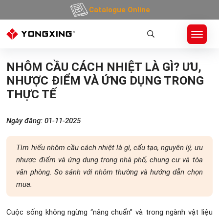
Catalogue Online
Trang Chủ
»
Tin tức
»
TIN CHUYÊN NGÀNH
»
NHÔM CẦU CÁCH NHIỆT LÀ GÌ? ƯU, NH
NHÔM CẦU CÁCH NHIỆT LÀ GÌ? ƯU,
NHƯỢC ĐIỂM VÀ ỨNG DỤNG TRONG
THỰC TẾ
Ngày đăng: 01-11-2025
Tìm hiểu nhôm cầu cách nhiệt là gì, cấu tạo, nguyên lý, ưu
nhược điểm và ứng dụng trong nhà phố, chung cư và tòa
văn phòng. So sánh với nhôm thường và hướng dẫn chọn
mua.
Cuộc sống không ngừng “nâng chuẩn” và trong ngành vật liệu