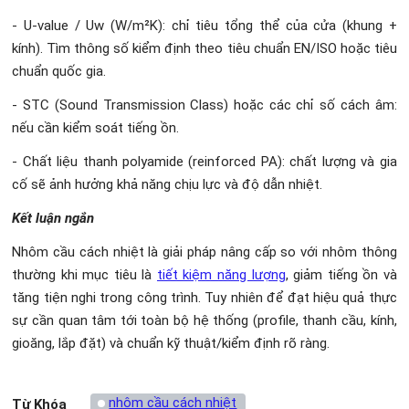
- U-value / Uw (W/m²K): chỉ tiêu tổng thể của cửa (khung +
kính). Tìm thông số kiểm định theo tiêu chuẩn EN/ISO hoặc tiêu
chuẩn quốc gia.
- STC (Sound Transmission Class) hoặc các chỉ số cách âm:
nếu cần kiểm soát tiếng ồn.
- Chất liệu thanh polyamide (reinforced PA): chất lượng và gia
cố sẽ ảnh hưởng khả năng chịu lực và độ dẫn nhiệt.
Kết luận ngắn
Nhôm cầu cách nhiệt là giải pháp nâng cấp so với nhôm thông
thường khi mục tiêu là
tiết kiệm năng lượng
, giảm tiếng ồn và
tăng tiện nghi trong công trình. Tuy nhiên để đạt hiệu quả thực
sự cần quan tâm tới toàn bộ hệ thống (profile, thanh cầu, kính,
gioăng, lắp đặt) và chuẩn kỹ thuật/kiểm định rõ ràng.
nhôm cầu cách nhiệt
Từ Khóa