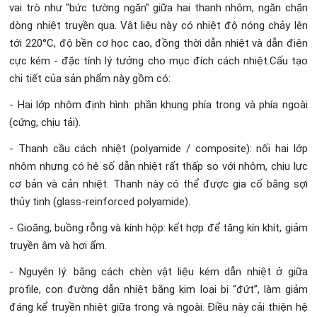
vai trò như "bức tường ngăn" giữa hai thanh nhôm, ngăn chặn
dòng nhiệt truyền qua. Vật liệu này có nhiệt độ nóng chảy lên
tới 220°C, độ bền cơ học cao, đồng thời dẫn nhiệt và dẫn điện
cực kém - đặc tính lý tưởng cho mục đích cách nhiệt.Cấu tạo
chi tiết của sản phẩm này gồm có:
- Hai lớp nhôm định hình: phần khung phía trong và phía ngoài
(cứng, chịu tải).
- Thanh cầu cách nhiệt (polyamide / composite): nối hai lớp
nhôm nhưng có hệ số dẫn nhiệt rất thấp so với nhôm, chịu lực
cơ bản và cản nhiệt. Thanh này có thể được gia cố bằng sợi
thủy tinh (glass-reinforced polyamide).
- Gioăng, buồng rỗng và kính hộp: kết hợp để tăng kín khít, giảm
truyền âm và hơi ẩm.
- Nguyên lý: bằng cách chèn vật liệu kém dẫn nhiệt ở giữa
profile, con đường dẫn nhiệt bằng kim loại bị “đứt”, làm giảm
đáng kể truyền nhiệt giữa trong và ngoài. Điều này cải thiện hệ