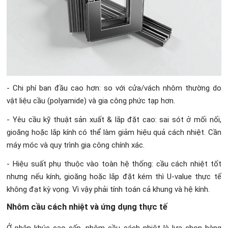
- Chi phí ban đầu cao hơn: so với cửa/vách nhôm thường do
vật liệu cầu (polyamide) và gia công phức tạp hơn.
- Yêu cầu kỹ thuật sản xuất & lắp đặt cao: sai sót ở mối nối,
gioăng hoặc lắp kính có thể làm giảm hiệu quả cách nhiệt. Cần
máy móc và quy trình gia công chính xác.
- Hiệu suất phụ thuộc vào toàn hệ thống: cầu cách nhiệt tốt
nhưng nếu kính, gioăng hoặc lắp đặt kém thì U-value thực tế
không đạt kỳ vọng. Vì vậy phải tính toán cả khung và hệ kính.
Nhôm cầu cách nhiệt và ứng dụng thực tế
Ở phân khúc cao cấp, nhôm cầu cách nhiệt là lựa chọn hàng