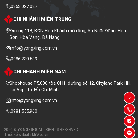
0363.027.027
CHI NHÁNH MIỀN TRUNG
Đường 11B, KCN Hòa Khánh mở rộng, An Ngãi Đông, Hòa
Sơn, Hòa Vang, Đà Nẵng.
info@yongxing.com.vn
0986.230.539
CHI NHÁNH MIỀN NAM
Shophouse P5.006 tòa CH1, đường số 12, Cityland Park Hill,
Gò Vấp, Tp. Hồ Chí Minh
info@yongxing.com.vn
0981.555.960
2026 ©
YONGXING
ALL RIGHTS RESERVED.
Thiết kế website
MrWeb.vn