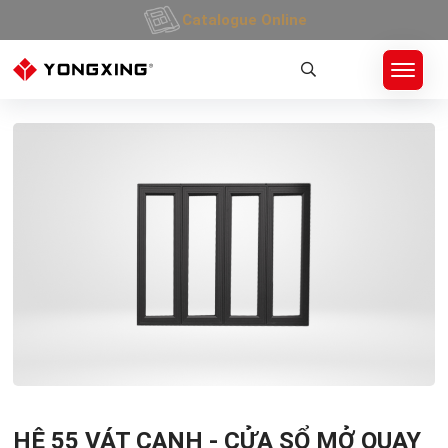
Catalogue Online
Trang Chủ
»
Sản Phẩm
»
CỬA NHÔM HỆ 55 MỞ QUAY, LÙA
»
CỬA NHÔM HỆ 55 VÁT C
HỆ 55 VÁT CẠNH - CỬA SỔ MỞ QUAY