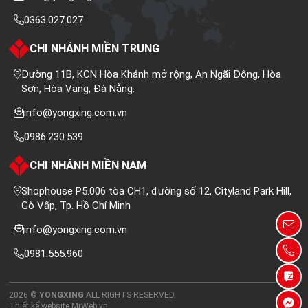
0363.027.027
CHI NHÁNH MIỀN TRUNG
Đường 11B, KCN Hòa Khánh mở rộng, An Ngãi Đông, Hòa
Sơn, Hòa Vang, Đà Nẵng.
info@yongxing.com.vn
0986.230.539
CHI NHÁNH MIỀN NAM
Shophouse P5.006 tòa CH1, đường số 12, Cityland Park Hill,
Gò Vấp, Tp. Hồ Chí Minh
info@yongxing.com.vn
0981.555.960
2026 ©
YONGXING
ALL RIGHTS RESERVED.
Thiết kế website
MrWeb.vn