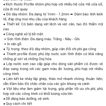
◂ Kích thước Profile nhôm phù hợp với nhiều hệ cửa: Hệ cửa sổ,
cửa đi mở quay
◂ Độ dày nhôm: Đa dạng từ 1mm - 1.2mm ➨ Đảm bảo tính kinh
tế, đáp ứng mọi nhu cầu của khách hàng.
◂ Thiết kế: Có biên dạng vát lệch và vát cân, tạo độ thẩm mỹ
cao.
◂ Công nghệ xử lý bề mặt:
⋄ Sơn tĩnh điện: Đa dạng màu: Trắng - Nâu - Ghi.
⋄ In vân gỗ.
◂ Tỷ trọng: theo độ dày nhôm, giúp cân đối chi phí gia công.
◂ Thanh profile được phủ lớp nước sơn tĩnh điện có khả năng
chống gỉ sét và chống Oxy hóa.
◂ Lớp nước sơn cao cấp giúp cho dòng sản phẩm có được vẻ
đẹp sang trọng với các gam màu ấn tượng, phù hợp với nhiều
công trình.
◂ Liên kết ke nhảy lắp ghép, tháo mở nhanh chóng, thuận tiện,
vẫn đảm bảo độ chắc chắn của các góc khung và cánh.
◂ Vật liệu nhẹ làm giảm tải trọng, góp phần tối ưu chi phí, phù
hợp với các công trình có khối lượng cửa lớn.
◂ Dễ dàng bảo dưỡng, vệ sinh.
◂ Quy cách chi tiết