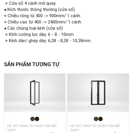
⋄ Cửa sổ 4 cánh mở quay.
◂ Kích thước thông thường (cửa sổ)
⋄ Chiều rộng từ 400 -> 900mm/ 1 cánh.
⋄ Chiều cao từ 400 -> 2400mm/ 1 cánh.
◂ Các chủng loại kính (cửa sổ)
⋄ Kính cường lực dày: 6 - 8 - 10mm.
⋄ Kính dán/ ghép dày: 6,38 - 8,38 - 10,38mm.
SẢN PHẨM TƯƠNG TỰ
HỆ VÁT CẠNH YX-YX555 CỬA MỞ
HỆ VÁT CẠNH YX-YX555 CỬA MỞ
QUAY
QUAY