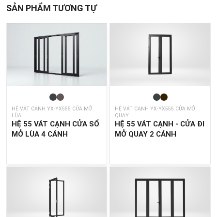
SẢN PHẨM TƯƠNG TỰ
HỆ VÁT CẠNH YX-YX555 CỬA MỞ
HỆ VÁT CẠNH YX-YX555 CỬA MỞ
LÙA
QUAY
HỆ 55 VÁT CẠNH CỬA SỔ
HỆ 55 VÁT CẠNH - CỬA ĐI
MỞ LÙA 4 CÁNH
MỞ QUAY 2 CÁNH