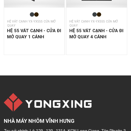
HỆ VÁT CẠNH YX-YX555 CỬA MỞ
HỆ VÁT CẠNH YX-YX555 CỬA MỞ
QUAY
QUAY
HỆ 55 VÁT CẠNH - CỬA ĐI
HỆ 55 VÁT CẠNH - CỬA ĐI
MỞ QUAY 1 CÁNH
MỞ QUAY 4 CÁNH
NHÀ MÁY NHÔM VĨNH HƯNG
Trụ sở chính: Lô 129 -130 -131A, KCN Long Giang, Tân Phước 3,