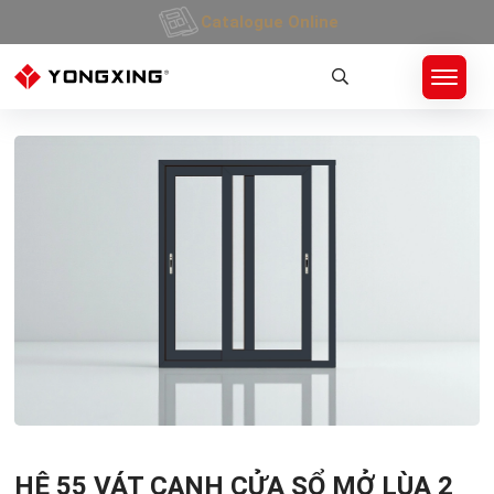
Catalogue Online
Trang Chủ
»
Sản Phẩm
»
CỬA NHÔM HỆ 55 MỞ QUAY, LÙA
»
CỬA NHÔM HỆ 55 VÁT C
HỆ 55 VÁT CẠNH CỬA SỔ MỞ LÙA 2