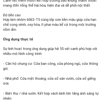
Cạnh vát mềm mượt kết hợp đường bao khung thanh thoát
mang đến tổng thể hài hòa, hiện đại và dễ phối nội thất.
Độ bền cao
Hợp kim nhôm 6063-T5 cùng lớp sơn bền màu giúp cửa hạn
chế cong vênh, oxy hóa, ít phai màu kể cả trong môi trường
nồm ẩm.
Ứng dụng thực tế
Sự linh hoạt trong ứng dụng giúp hệ 55 vát cạnh phù hợp với
nhiều mô hình công trình.
- Căn hộ chung cư: Cửa ban công, cửa phòng ngủ, cửa thông
gió.
- Nhà phố: Cửa mặt thoáng, cửa sổ sân vườn, cửa sổ giếng
trời.
- Biệt thự / nhà vườn: Kết hợp vách kính lớn tăng ánh sáng tự
nhiên.