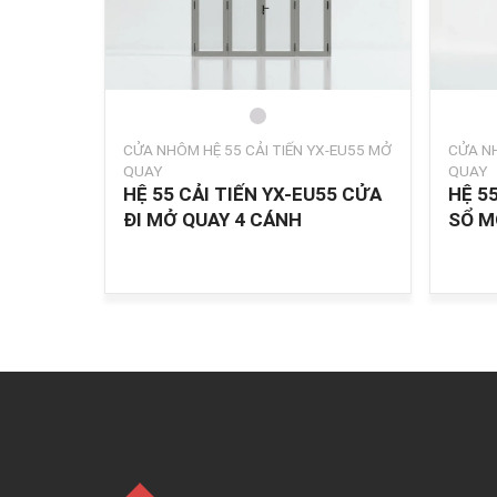
CỬA NHÔM HỆ 55 CẢI TIẾN YX-EU55 MỞ
CỬA NH
QUAY
QUAY
HỆ 55 CẢI TIẾN YX-EU55 CỬA
HỆ 5
ĐI MỞ QUAY 4 CÁNH
SỔ M