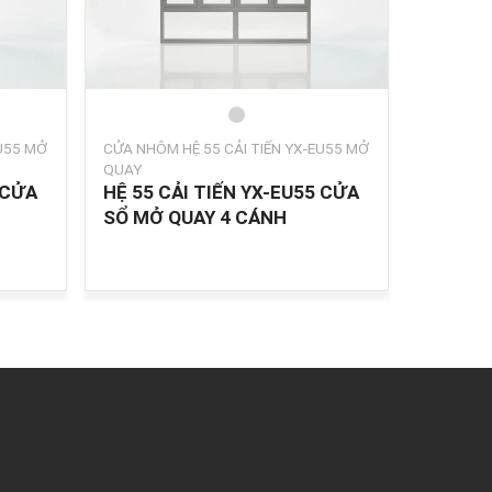
EU55 MỞ
CỬA NHÔM HỆ 55 CẢI TIẾN YX-EU55 MỞ
QUAY
 CỬA
HỆ 55 CẢI TIẾN YX-EU55 CỬA
SỔ MỞ QUAY 4 CÁNH