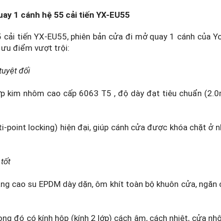
ay 1 cánh hệ 55 cải tiến YX-EU55
 cải tiến YX-EU55, phiên bản cửa đi mở quay 1 cánh của Y
ưu điểm vượt trội:
tuyệt đối
 kim nhôm cao cấp 6063 T5 , độ dày đạt tiêu chuẩn (2.0m
-point locking) hiện đại, giúp cánh cửa được khóa chặt ở nhi
tốt
ăng cao su EPDM dày dặn, ôm khít toàn bộ khuôn cửa, ngăn c
 trong đó có kính hộp (kính 2 lớp) cách âm, cách nhiệt, cửa 