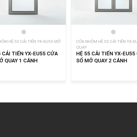
ÔM HỆ 55 CẢI TIẾN YX-EU55 MỞ
CỬA NHÔM HỆ 55 CẢI TIẾN YX-
QUAY
5 CẢI TIẾN YX-EU55 CỬA
HỆ 55 CẢI TIẾN YX-EU55
Ở QUAY 1 CÁNH
SỔ MỞ QUAY 2 CÁNH