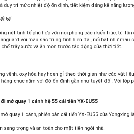
và duy trì mức nhiệt độ ổn định, tiết kiệm đáng kể năng lượn
iết kế
ng nét tinh tế phù hợp với mọi phong cách kiến trúc, từ tân 
nguard với màu sắc trung tính hiện đại, nổi bật như màu
 chế trầy xước và ăn mòn trước tác động của thời tiết.
g vênh, oxy hóa hay hoen gỉ theo thời gian như các vật liệ
 hàng chục năm với độ ổn định gần như tuyệt đối. Với lớp 
đi mở quay 1 cánh hệ 55 cải tiến YX-EU55
ở quay 1 cánh, phiên bản cải tiến YX-EU55 của Yongxing là
n sang trọng và an toàn cho mặt tiền ngôi nhà.