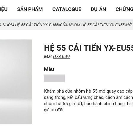
IỆU
SẢN PHẨM
CATALOGUE
DỰ ÁN
CHỨNG
A NHÔM HỆ 55 CẢI TIẾN YX-EU55
»
CỬA NHÔM HỆ 55 CẢI TIẾN YX-EU55 MỞ
HỆ 55 CẢI TIẾN YX-EU
Mã:
07A649
Màu
Khám phá cửa nhôm hệ 55 mở quay cao cấp t
sang trọng, kết cấu vững chắc, cách âm cách 
nhôm hệ 55 giá tốt, bảo hành chính hãng. Li
giá ưu đãi.