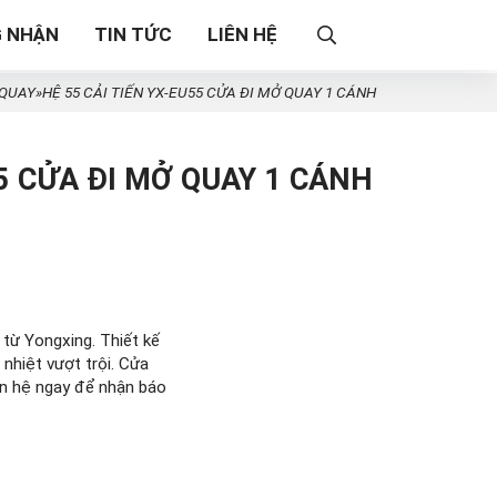
 NHẬN
TIN TỨC
LIÊN HỆ
 QUAY
»
HỆ 55 CẢI TIẾN YX-EU55 CỬA ĐI MỞ QUAY 1 CÁNH
55 CỬA ĐI MỞ QUAY 1 CÁNH
ừ Yongxing. Thiết kế
nhiệt vượt trội. Cửa
ên hệ ngay để nhận báo