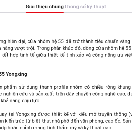
Giới thiệu chung
Thông số kỹ thuật
dựng hiện đại, cửa nhôm hệ 55 đã trở thành tiêu chuẩn vàng
h năng vượt trội. Trong phân khúc đó, dòng cửa nhôm hệ 55
 kết hợp tinh tế giữa thiết kế tinh xảo và công năng ưu v
55 Yongxing
n phẩm sử dụng thanh profile nhôm có chiều rộng khu
ợc nghiên cứu và sản xuất trên dây chuyền công nghệ cao, đ
 khả năng chịu lực.
 tại Yongxing được thiết kế với kiểu mở truyền thống (v
an kiến trúc từ biệt thự, nhà phố đến văn phòng, cao ốc. Sả
hợp hoàn chỉnh mang tính thẩm mỹ và kỹ thuật cao.