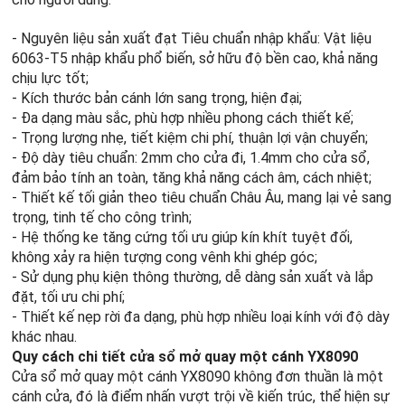
- Nguyên liệu sản xuất đạt Tiêu chuẩn nhập khẩu: Vật liệu
6063-T5 nhập khẩu phổ biến, sở hữu độ bền cao, khả năng
chịu lực tốt;
- Kích thước bản cánh lớn sang trọng, hiện đại;
- Đa dạng màu sắc, phù hợp nhiều phong cách thiết kế;
- Trọng lượng nhẹ, tiết kiệm chi phí, thuận lợi vận chuyển;
- Độ dày tiêu chuẩn: 2mm cho cửa đi, 1.4mm cho cửa sổ,
đảm bảo tính an toàn, tăng khả năng cách âm, cách nhiệt;
- Thiết kế tối giản theo tiêu chuẩn Châu Âu, mang lại vẻ sang
trọng, tinh tế cho công trình;
- Hệ thống ke tăng cứng tối ưu giúp kín khít tuyệt đối,
không xảy ra hiện tượng cong vênh khi ghép góc;
- Sử dụng phụ kiện thông thường, dễ dàng sản xuất và lắp
đặt, tối ưu chi phí;
- Thiết kế nẹp rời đa dạng, phù hợp nhiều loại kính với độ dày
khác nhau.
Quy cách chi tiết cửa sổ mở quay một cánh YX8090
Cửa sổ mở quay một cánh YX8090 không đơn thuần là một
cánh cửa, đó là điểm nhấn vượt trội về kiến trúc, thể hiện sự