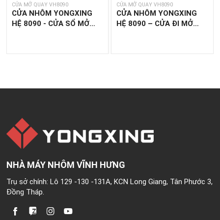
CỬA MỞ QUAY VH8090
CỬA MỞ QUAY VH8090
CỬA NHÔM YONGXING
CỬA NHÔM YONGXING
HỆ 8090 - CỬA SỔ MỞ
HỆ 8090 – CỬA ĐI MỞ
QUAY 4 CÁNH
QUAY 2 CÁNH
NHÀ MÁY NHÔM VĨNH HƯNG
Trụ sở chính: Lô 129 -130 -131A, KCN Long Giang, Tân Phước 3,
Đồng Tháp.