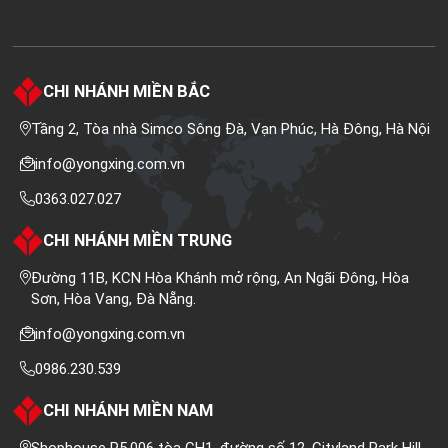
CHI NHÁNH MIỀN BẮC
Tầng 2, Tòa nhà Simco Sông Đà, Vạn Phúc, Hà Đông, Hà Nội
info@yongxing.com.vn
0363.027.027
CHI NHÁNH MIỀN TRUNG
Đường 11B, KCN Hòa Khánh mở rộng, An Ngãi Đông, Hòa
Sơn, Hòa Vang, Đà Nẵng.
info@yongxing.com.vn
0986.230.539
CHI NHÁNH MIỀN NAM
Shophouse P5.006 tòa CH1, đường số 12, Cityland Park Hill,