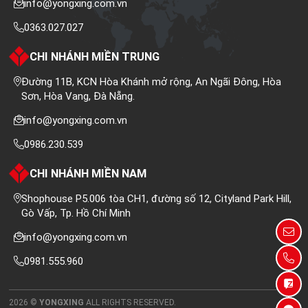
info@yongxing.com.vn
0363.027.027
CHI NHÁNH MIỀN TRUNG
Đường 11B, KCN Hòa Khánh mở rộng, An Ngãi Đông, Hòa
Sơn, Hòa Vang, Đà Nẵng.
info@yongxing.com.vn
0986.230.539
CHI NHÁNH MIỀN NAM
Shophouse P5.006 tòa CH1, đường số 12, Cityland Park Hill,
Gò Vấp, Tp. Hồ Chí Minh
info@yongxing.com.vn
0981.555.960
2026 ©
YONGXING
ALL RIGHTS RESERVED.