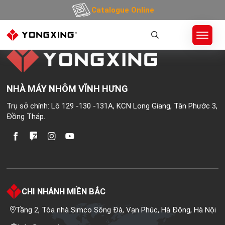
404 Không tìm thấy
Catalogue Online
NHÀ MÁY NHÔM VĨNH HƯNG
Trụ sở chính: Lô 129 -130 -131A, KCN Long Giang, Tân Phước 3,
Đồng Tháp.
CHI NHÁNH MIỀN BẮC
Tầng 2, Tòa nhà Simco Sông Đà, Vạn Phúc, Hà Đông, Hà Nội