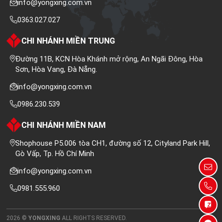
info@yongxing.com.vn
0363.027.027
CHI NHÁNH MIỀN TRUNG
Đường 11B, KCN Hòa Khánh mở rộng, An Ngãi Đông, Hòa
Sơn, Hòa Vang, Đà Nẵng.
info@yongxing.com.vn
0986.230.539
CHI NHÁNH MIỀN NAM
Shophouse P5.006 tòa CH1, đường số 12, Cityland Park Hill,
Gò Vấp, Tp. Hồ Chí Minh
info@yongxing.com.vn
0981.555.960
2026 ©
YONGXING
ALL RIGHTS RESERVED.