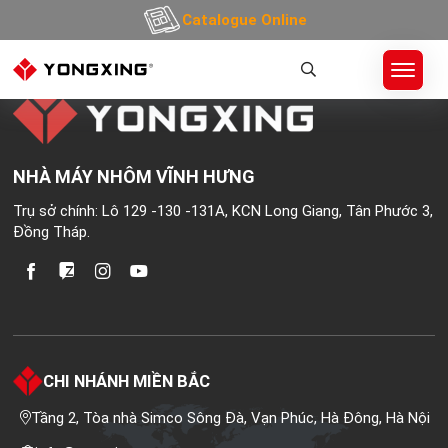
404 Không tìm thấy
Catalogue Online
NHÀ MÁY NHÔM VĨNH HƯNG
Trụ sở chính: Lô 129 -130 -131A, KCN Long Giang, Tân Phước 3,
Đồng Tháp.
CHI NHÁNH MIỀN BẮC
Tầng 2, Tòa nhà Simco Sông Đà, Vạn Phúc, Hà Đông, Hà Nội