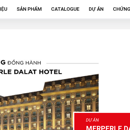
IỆU
SẢN PHẨM
CATALOGUE
DỰ ÁN
CHỨNG
DỰ ÁN
MERPERLE D